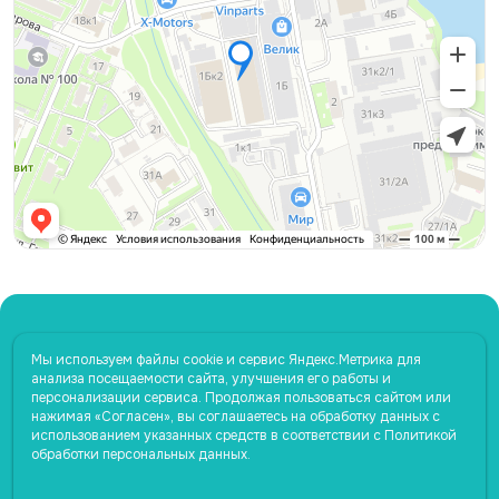
Контакты
Мы используем файлы cookie и сервис Яндекс.Метрика для
анализа посещаемости сайта, улучшения его работы и
+7 (831) 282-08-28
персонализации сервиса. Продолжая пользоваться сайтом или
нажимая «Согласен», вы соглашаетесь на обработку данных с
+7 (950) 356-58-38
использованием указанных средств в соответствии с Политикой
+7(831) 282-08-29
обработки персональных данных.
voda123@yandex.ru