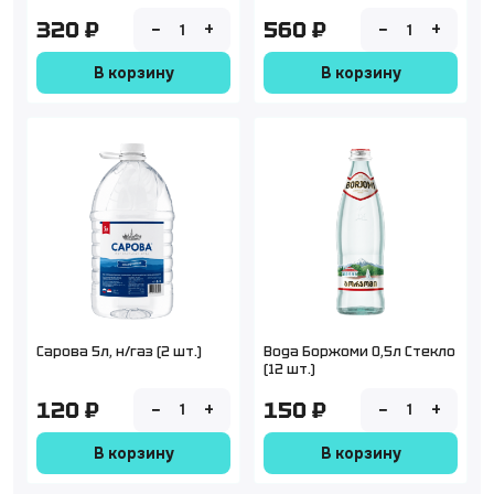
320 ₽
560 ₽
−
+
−
+
1
1
В корзину
В корзину
Сарова 5л, н/газ (2 шт.)
Вода Боржоми 0,5л Стекло
(12 шт.)
120 ₽
150 ₽
−
+
−
+
1
1
В корзину
В корзину